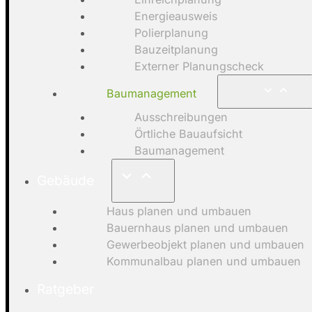
Energieausweis
Polierplanung
Bauzeitplanung
Externer Planungscheck
Baumanagement
Ausschreibungen
Örtliche Bauaufsicht
Baumanagement
Gebäude
Haus planen und umbauen
Bauernhaus planen und umbauen
Gewerbeobjekt planen und umbauen
Kommunalbau planen und umbauen
Ratgeber