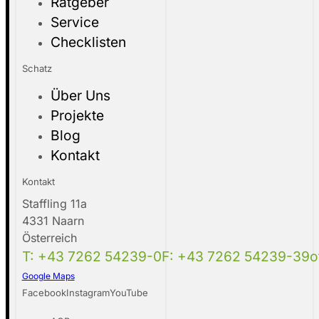
Ratgeber
Service
Checklisten
Schatz
Über Uns
Projekte
Blog
Kontakt
Kontakt
Staffling 11a
4331 Naarn
Österreich
T: +43 7262 54239-0
F: +43 7262 54239-39
o
Google Maps
Facebook
Instagram
YouTube