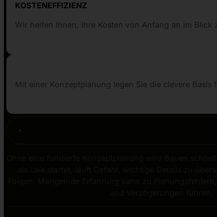
KOSTENEFFIZIENZ
Wir helfen Ihnen, Ihre Kosten von Anfang an im Blick 
Mit einer Konzeptplanung legen Sie die clevere Basis
Ohne eine fundierte Konzeptplanung wird Bauen schnel
als Laie startet, läuft Gefahr, wichtige Details zu über
Folgen. Mangelnde Erfahrung kann zu Planungsfehlern
und Verzögerungen führen.