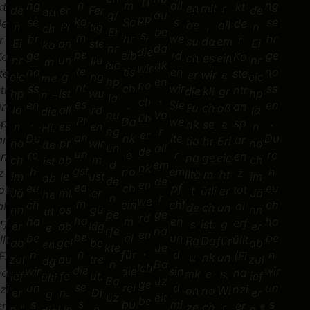
Ti
n
ng
m
all
ng
kt
kt
en
mit
r
de
er
de
Fer
au
g/
au
pp
ko
se
Sc
s
se
de
de
be
,
all
n
Pl
n
tig
ch
Ei
be
s,
m
hr
hr
we
hr
r
r
su
da
em
Ei
an
Ei
ste
ko
nr
da
die
pe
ge
eib
rd
ge
Ko
Ko
ch
es
ein
nr
un
nr
llu
m
eic
nk
wir
te
no
tis
en
no
te
ste
er
wir
e
eic
g
eic
ng
me
hp
en
no
nt
ss
ch
wir
ss
tr
ntr
die
kli
gr
hp
ist
hp
wu
n –
la
.
ch
es
en
.
Sie
en
an
an
Fu
ch
oß
la
all
la
rd
die
nu
Vo
üb
Pl
.
Da
we
.
sp
sp
nk
se
e
n
es
n
en
Hü
ng
r
er
an
Du
nk
ite
Du
ar
ar
tio
hr
Erl
no
pr
no
wir
tte
un
all
de
un
rc
e
r
rc
en
en
na
ge
eic
ch
ob
ch
m
ist
d
em
nk
gst
h
no
em
h
z
z
litä
m
ht
im
le
im
ust
ab
de
de
en
ea
eu
ch
pf
eu
ot
tot
t
ütli
er
Jä
ml
Jä
er
he
n
r
we
m
ch
ein
ehl
ch
al
al
de
ch
un
nn
os
nn
gü
ut
pe
ge
rd
ha
ha
m
en
ha
rf
erf
s
ist.
g
er
ab
er
ltig
e
rfe
na
en
be
be
al
un
be
llt
üllt
Ra
Da
für
ab
gel
ab
be
en
kte
ue
.
n
n
für
d
n
Fi
(Fi
u
nk
un
zul
au
zul
tre
dg
n
Ba
Ich
die
wir
die
sin
wir
na
na
mk
e
s.
ief
fe
ief
ut.
ülti
Ba
uz
ge
se
un
rei
d
un
zi
nzi
on
no
Wi
er
n.
er
Di
g
uz
eit
be
s
s
bu
mi
s
er
er
ze
ch
r
n."
Un
n."
e