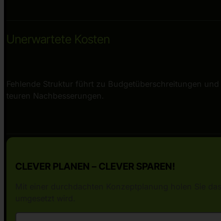
Unerwartete Kosten
Fehlende Struktur führt zu Budgetüberschreitungen und
teuren Nachbesserungen.
CLEVER PLANEN – CLEVER SPAREN!
Mit einer durchdachten Konzeptplanung holen Sie das
umgesetzt wird.