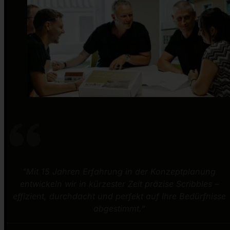
"Mit 15 Jahren Erfahrung in der Konzeptplanung
entwickeln wir in kürzester Zeit präzise Scribbles –
effizient, durchdacht und perfekt auf Ihre Bedürfnisse
abgestimmt."