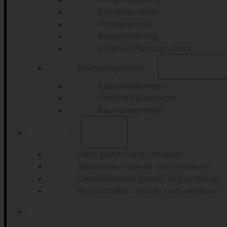
Energieausweis
Polierplanung
Bauzeitplanung
Externer Planungscheck
Baumanagement
Ausschreibungen
Örtliche Bauaufsicht
Baumanagement
Gebäude
Haus planen und umbauen
Bauernhaus planen und umbauen
Gewerbeobjekt planen und umbauen
Kommunalbau planen und umbauen
Ratgeber