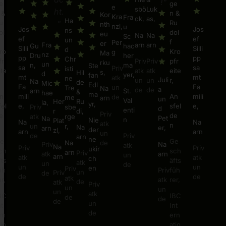
!"
e
ge
e
sbö
Luk
ht.
 &
n &
Kor
Kra
Fra
ck,
as,
Ha
u
Ru
"
nth
nzl,
u
Jos
Jos
ns
ol
dol
eu
Na
Na
Sc
ef
ef
un
f
Per
er
arn
arn
Fra
Gu
hac
Silli
Silli
d
ro
Kro
g
Ma
nz
Dru
her
pp
pp
Chr
Priv
Priv
fr
pfr
rku
un
n,
ma
Ste
sa
sa
Priv
isti
atk
atk
ite
eite
s,
Hil
d
yer,
fan
mt
mt
atk
ne
Juli
un
un
r,
Na
de
Mic
Edl
Fa
Fa
un
Tre
Na
a
de
de
arn
St.
&
hae
ma
mili
mili
n
An
de
me
arn
un
Val
Ru
Her
la,
yr,
e,
e,
fel
sfel
Priv
sbe
d
enti
di,
r
Priv
e
de
atk
rge
Pet
Na
n
Nie
Plat
Na
Na
atk
n
un
r,
Na
er,
arn
der
zl,
arn
arn
un
de
Priv
arn
ne
e
Ge
Na
de
Na
Priv
atk
Na
Priv
Priv
ukir
ch
sch
arn
Priv
arn
atk
un
arn
atk
atk
ch
fts
äfts
atk
un
de
un
un
en
Priv
Priv
üh
füh
un
Priv
de
de
de
atk
atk
er,
rer,
de
atk
Priv
un
un
un
atk
BC
IBC
de
de
de
un
nt
Int
de
rn
ern
tio
atio