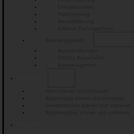
Energieausweis
Polierplanung
Bauzeitplanung
Externer Planungscheck
Baumanagement
Ausschreibungen
Örtliche Bauaufsicht
Baumanagement
Gebäude
Haus planen und umbauen
Bauernhaus planen und umbauen
Gewerbeobjekt planen und umbauen
Kommunalbau planen und umbauen
Ratgeber