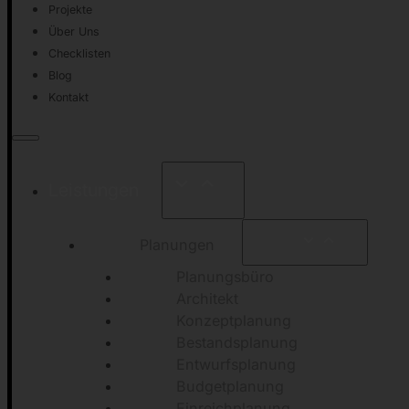
Projekte
Über Uns
Checklisten
Blog
Kontakt
Leistungen
Planungen
Planungsbüro
Architekt
Konzeptplanung
Bestandsplanung
Entwurfsplanung
Budgetplanung
Einreichplanung