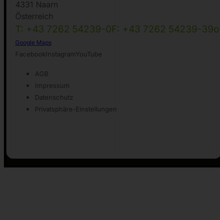
4331 Naarn
Österreich
T: +43 7262 54239-0
F: +43 7262 54239-39
o
Google Maps
Facebook
Instagram
YouTube
AGB
Impressum
Datenschutz
Privatsphäre-Einstellungen