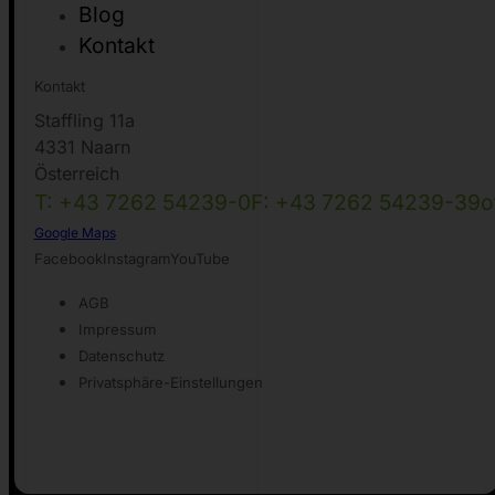
Blog
Kontakt
Kontakt
Staffling 11a
4331 Naarn
Österreich
T: +43 7262 54239-0
F: +43 7262 54239-39
o
Google Maps
Facebook
Instagram
YouTube
AGB
Impressum
Datenschutz
Privatsphäre-Einstellungen