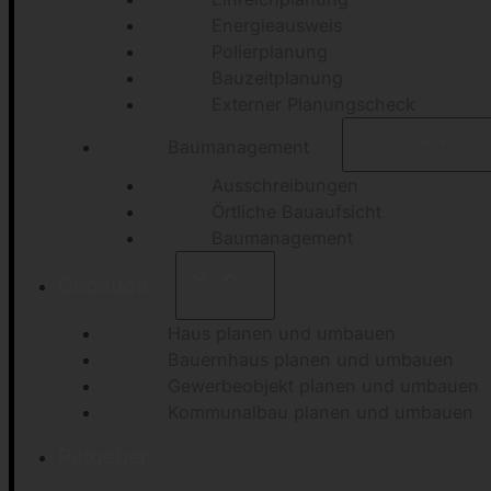
Energieausweis
Polierplanung
Bauzeitplanung
Externer Planungscheck
Baumanagement
Ausschreibungen
Örtliche Bauaufsicht
Baumanagement
Gebäude
Haus planen und umbauen
Bauernhaus planen und umbauen
Gewerbeobjekt planen und umbauen
Kommunalbau planen und umbauen
Ratgeber