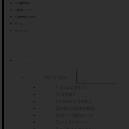
Projekte
Über Uns
Checklisten
Blog
Kontakt
Leistungen
Planungen
Planungsbüro
Architekt
Konzeptplanung
Bestandsplanung
Entwurfsplanung
Budgetplanung
Einreichplanung