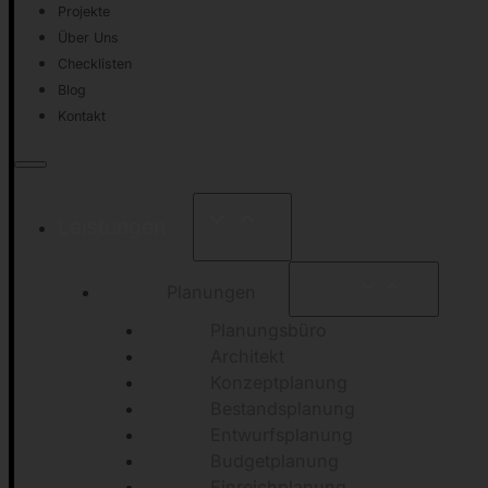
Projekte
Über Uns
Checklisten
Blog
Kontakt
Leistungen
Planungen
Planungsbüro
Architekt
Konzeptplanung
Bestandsplanung
Entwurfsplanung
Budgetplanung
Einreichplanung