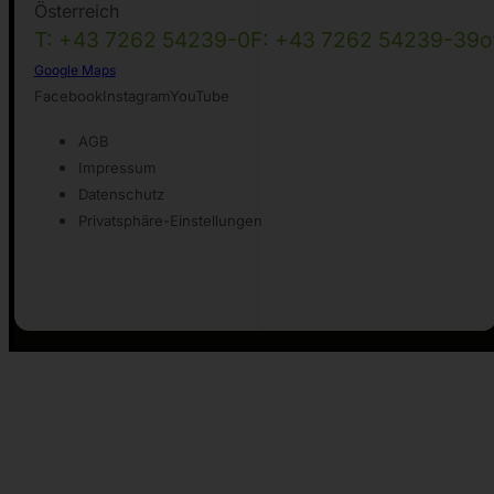
Österreich
T: +43 7262 54239-0
F: +43 7262 54239-39
o
Google Maps
Facebook
Instagram
YouTube
AGB
Impressum
Datenschutz
Privatsphäre-Einstellungen