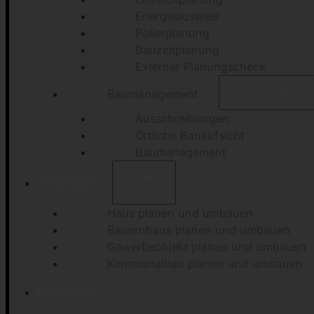
Energieausweis
Polierplanung
Bauzeitplanung
Externer Planungscheck
Baumanagement
Ausschreibungen
Örtliche Bauaufsicht
Baumanagement
Gebäude
Haus planen und umbauen
Bauernhaus planen und umbauen
Gewerbeobjekt planen und umbauen
Kommunalbau planen und umbauen
Ratgeber