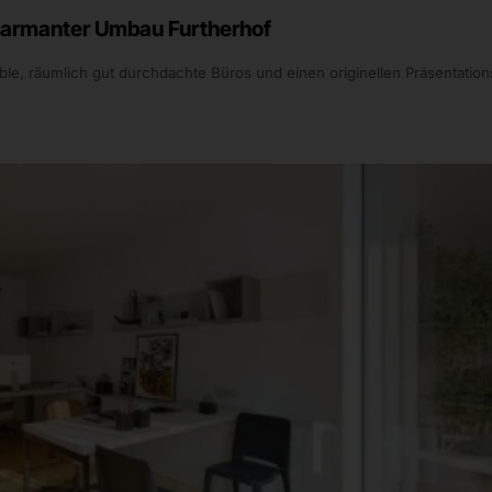
urtherhof
Planun
hte Büros und einen originellen Präsentationsraum
Bei der 
für mod