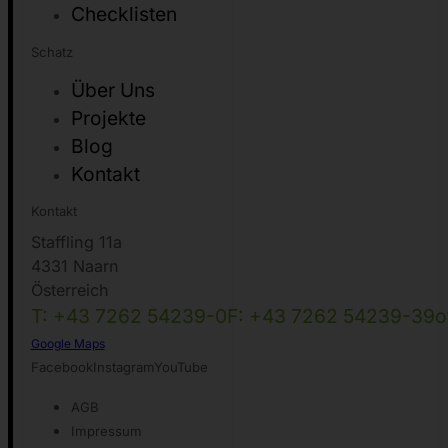
Service
Checklisten
Schatz
Über Uns
Projekte
Blog
Kontakt
Kontakt
Staffling 11a
4331 Naarn
Österreich
T: +43 7262 54239-0
F: +43 7262 54239-39
o
Google Maps
Facebook
Instagram
YouTube
AGB