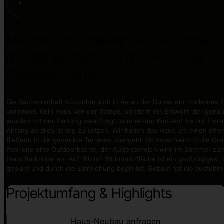
Neubau Einfamilienhaus Au/Donau:
modernes Wohnen mit Pool und
Outdoorküche
Die Bauherrschaft wünschte sich in Au an der Donau ein modernes
verbindet. Kein Haus von der Stange, sondern ein Entwurf, der gen
wurden mit der Planung beauftragt, vom ersten Konzept bis zur Einr
Anfang an alles richtig zu setzen. Wir haben das Haus um einen of
fließend in die gedeckte Terrasse übergeht. So verschwimmt die Gr
Pool und eine Outdoorküche, der Außenbereich wird im Sommer zu
Haus funktional an. Auf 160 m² Wohnnutzfläche ist ein großzügiges,
geplant und durch die Einreichung begleitet. Gebaut hat die ausführ
Projektumfang & Highlights
Haus-Neubau anfragen