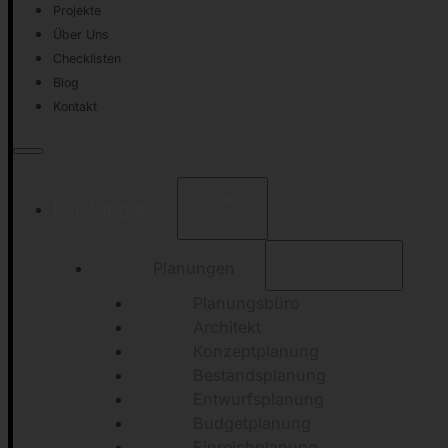
Projekte
Über Uns
Checklisten
Blog
Kontakt
Leistungen
Planungen
Planungsbüro
Architekt
Konzeptplanung
Bestandsplanung
Entwurfsplanung
Budgetplanung
Einreichplanung