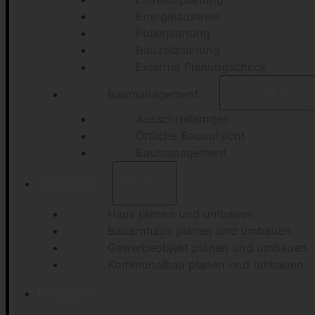
Energieausweis
Polierplanung
Bauzeitplanung
Externer Planungscheck
Baumanagement
Ausschreibungen
Örtliche Bauaufsicht
Baumanagement
Gebäude
Haus planen und umbauen
Bauernhaus planen und umbauen
Gewerbeobjekt planen und umbauen
Kommunalbau planen und umbauen
Ratgeber