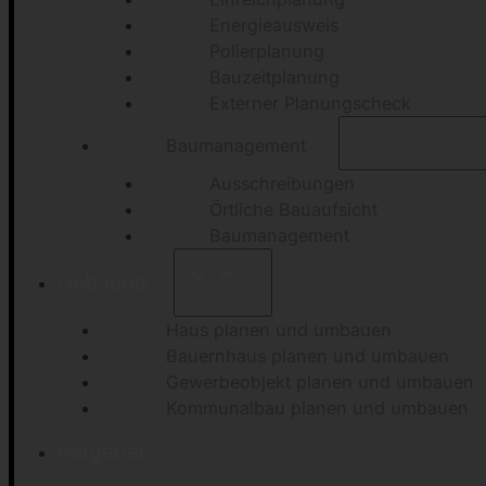
Energieausweis
Polierplanung
Bauzeitplanung
Externer Planungscheck
Baumanagement
Ausschreibungen
Örtliche Bauaufsicht
Baumanagement
Gebäude
Haus planen und umbauen
Bauernhaus planen und umbauen
Gewerbeobjekt planen und umbauen
Kommunalbau planen und umbauen
Ratgeber