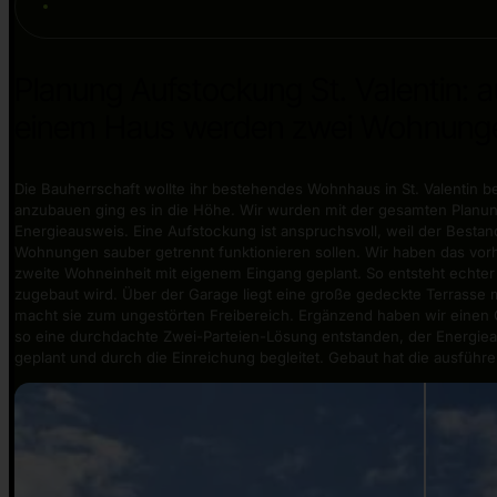
Planung Aufstockung St. Valentin: 
einem Haus werden zwei Wohnung
Die Bauherrschaft wollte ihr bestehendes Wohnhaus in St. Valentin 
anzubauen ging es in die Höhe. Wir wurden mit der gesamten Planun
Energieausweis. Eine Aufstockung ist anspruchsvoll, weil der Besta
Wohnungen sauber getrennt funktionieren sollen. Wir haben das 
zweite Wohneinheit mit eigenem Eingang geplant. So entsteht echte
zugebaut wird. Über der Garage liegt eine große gedeckte Terrasse 
macht sie zum ungestörten Freibereich. Ergänzend haben wir einen C
so eine durchdachte Zwei-Parteien-Lösung entstanden, der Energieau
geplant und durch die Einreichung begleitet. Gebaut hat die ausführ