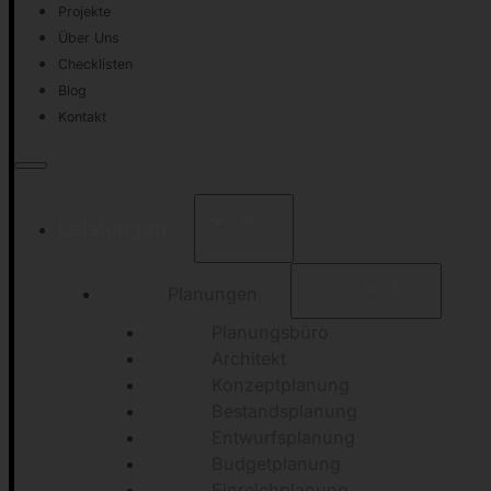
Projekte
Über Uns
Checklisten
Blog
Kontakt
Leistungen
Planungen
Planungsbüro
Architekt
Konzeptplanung
Bestandsplanung
Entwurfsplanung
Budgetplanung
Einreichplanung