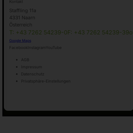
Kontakt
Staffling 11a
4331 Naarn
Österreich
T: +43 7262 54239-0
F: +43 7262 54239-39
o
Google Maps
Facebook
Instagram
YouTube
AGB
Impressum
Datenschutz
Privatsphäre-Einstellungen