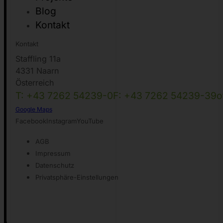
Blog
Kontakt
Kontakt
Staffling 11a
4331 Naarn
Österreich
T: +43 7262 54239-0
F: +43 7262 54239-39
o
Google Maps
Facebook
Instagram
YouTube
AGB
Impressum
Datenschutz
Privatsphäre-Einstellungen