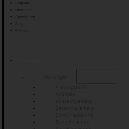
Projekte
Über Uns
Checklisten
Blog
Kontakt
Leistungen
Planungen
Planungsbüro
Architekt
Konzeptplanung
Bestandsplanung
Entwurfsplanung
Budgetplanung
Einreichplanung