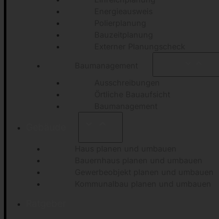
Energieausweis
Polierplanung
Bauzeitplanung
Externer Planungscheck
Baumanagement
Ausschreibungen
Örtliche Bauaufsicht
Baumanagement
Gebäude
Haus planen und umbauen
Bauernhaus planen und umbauen
Gewerbeobjekt planen und umbauen
Kommunalbau planen und umbauen
Ratgeber